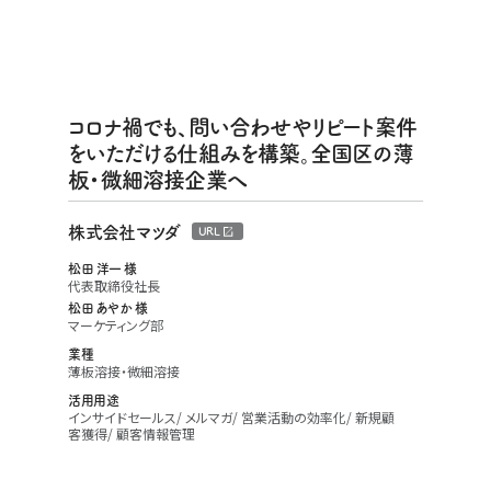
コロナ禍でも、問い合わせやリピート案件
をいただける仕組みを構築。全国区の薄
板・微細溶接企業へ
株式会社マツダ
URL
松田 洋一 様
代表取締役社長
松田 あやか 様
マーケティング部
業種
薄板溶接・微細溶接
活用用途
インサイドセールス
メルマガ
営業活動の効率化
新規顧
客獲得
顧客情報管理