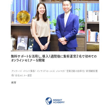
無料サポートを活用し、導入１週間後に集客運営２名で初めての
オンラインセミナーを開催
アンケート
イベント集客
インサイドセールス
メルマガ
営業活動の効率化
新規顧客獲
得
自社セミナー運営
教育