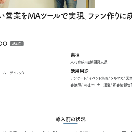
い営業をMAツールで実現。ファン作りに
OO
URL
業種
人材育成・組織開発支援
活用用途
ーム ディレクター
アンケート
イベント集客
メルマガ
営
客獲得
自社セミナー運営
顧客情報管
導入前の状況