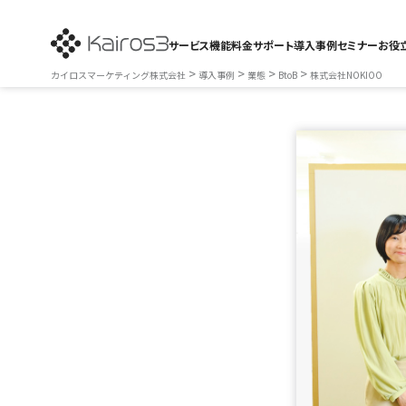
サービス
機能
料金
サポート
導入事例
セミナー
お役
>
>
>
>
カイロスマーケティング株式会社
導入事例
業態
BtoB
株式会社NOKIOO