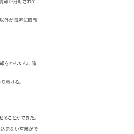
で情報が分断されて
者以外が気軽に情報
情報をかんたんに確
に辿り着ける。
携させることができた。
り込まない営業がで