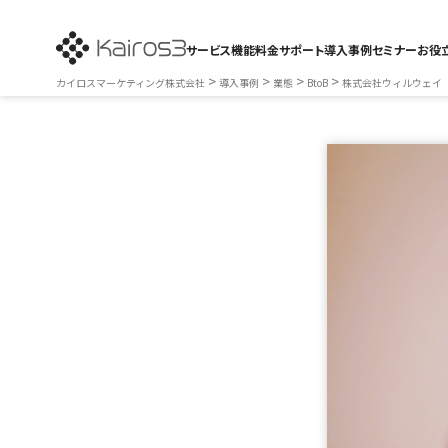
サービス
機能
料金
サポート
導入事例
セミナー
お役
>
>
>
>
カイロスマーケティング株式会社
導入事例
業態
BtoB
株式会社ウィルウェイ