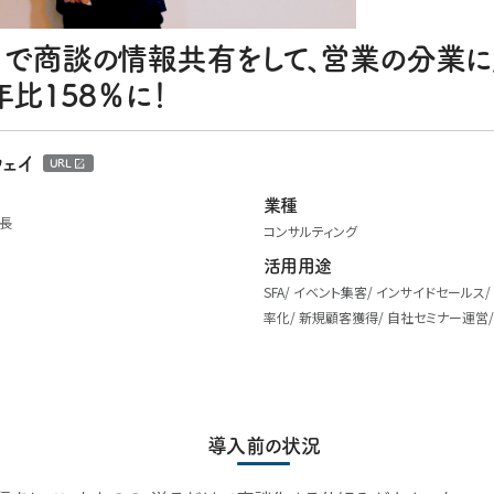
os3」で商談の情報共有をして、営業の分業
比158％に！
ウェイ
URL
業種
塾塾長
コンサルティング
活用用途
SFA
イベント集客
インサイドセールス
率化
新規顧客獲得
自社セミナー運営
導入前の状況