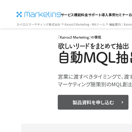
サービス
機能
料金
サポート
導入事例
セミナー
>
>
カイロスマーケティング株式会社
Kairos3 Marketing – MAツール
機能案内｜Kairos3
「Kairos3 Marketing」の機能
欲しいリードをまとめて抽出
自動MQL抽
営業に渡すべきタイミングで、渡
マーケティング施策別のMQL創
製品資料を申し込む