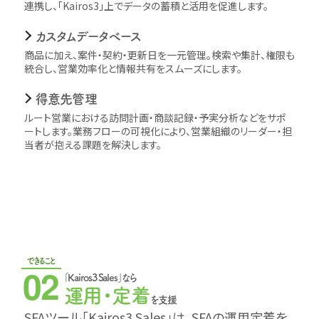
連携し、｢Kairos3｣上でデータの蓄積と活用を促進します。
カスタムデータベース
商品に加え、案件・契約・更新日を一元管理。検索や集計、権限も
統合し、営業効率化と情報共有をスムーズにします。
得意先管理
ルート営業における訪問計画・商談記録・予実分析などをサポ
ートします。業務フローの可視化により、営業組織のリーダー・担
当者が抱える課題を解決します。
できること
02
｢Kairos3 Sales｣なら
運用・定着
を支援
SFAツール｢Kairos3 Sales｣は、SFAの運用定着を