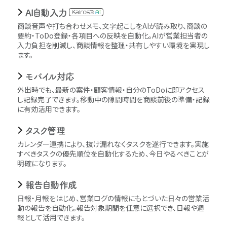
AI自動入力
商談音声や打ち合わせメモ、文字起こしをAIが読み取り、商談の
要約・ToDo登録・各項目への反映を自動化。AIが営業担当者の
入力負担を削減し、商談情報を整理・共有しやすい環境を実現し
ます。
モバイル対応
外出時でも、最新の案件・顧客情報・自分のToDoに即アクセス
し記録完了できます。移動中の隙間時間を商談前後の準備・記録
に有効活用できます。
タスク管理
カレンダー連携により、抜け漏れなくタスクを遂行できます。実施
すべきタスクの優先順位を自動化するため、今日やるべきことが
明確になります。
報告自動作成
日報・月報をはじめ、営業ログの情報にもとづいた日々の営業活
動の報告を自動化。報告対象期間を任意に選択でき、日報や週
報として活用できます。