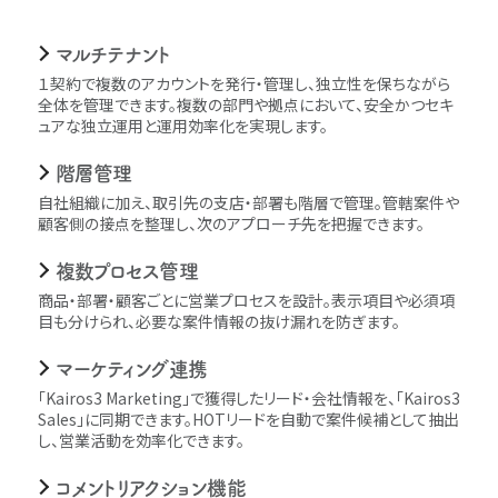
マルチテナント
１契約で複数のアカウントを発行・管理し、独立性を保ちながら
全体を管理できます。複数の部門や拠点において、安全かつセキ
ュアな独立運用と運用効率化を実現します。
階層管理
自社組織に加え、取引先の支店・部署も階層で管理。管轄案件や
顧客側の接点を整理し、次のアプローチ先を把握できます。
複数プロセス管理
商品・部署・顧客ごとに営業プロセスを設計。表示項目や必須項
目も分けられ、必要な案件情報の抜け漏れを防ぎます。
マーケティング連携
｢Kairos3 Marketing｣で獲得したリード・会社情報を、｢Kairos3
Sales｣に同期できます。HOTリードを自動で案件候補として抽出
し、営業活動を効率化できます。
コメントリアクション機能