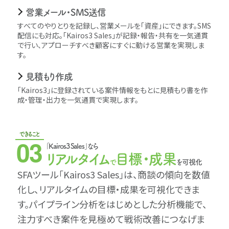
営業メール・SMS送信
すべてのやりとりを記録し、営業メールを｢資産｣にできます。SMS
配信にも対応。｢Kairos3 Sales｣が記録・報告・共有を一気通貫
で行い、アプローチすべき顧客にすぐに動ける営業を実現しま
す。
見積もり作成
｢Kairos3｣に登録されている案件情報をもとに見積もり書を作
成・管理・出力を一気通貫で実現します。
できること
03
｢Kairos3 Sales｣なら
リアルタイム
目標・成果
で
を可視化
SFAツール｢Kairos3 Sales｣は、商談の傾向を数値
化し、リアルタイムの目標・成果を可視化できま
す。パイプライン分析をはじめとした分析機能で、
注力すべき案件を見極めて戦術改善につなげま