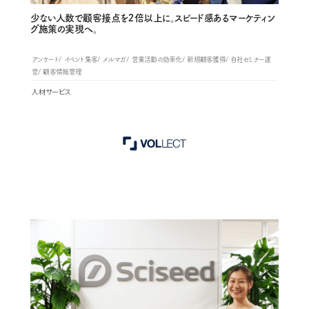
少ない人数で顧客接点を２倍以上に。スピード感あるマーケティン
グ施策の実現へ。
アンケート
イベント集客
メルマガ
営業活動の効率化
新規顧客獲得
自社セミナー運
営
顧客情報管理
人材サービス