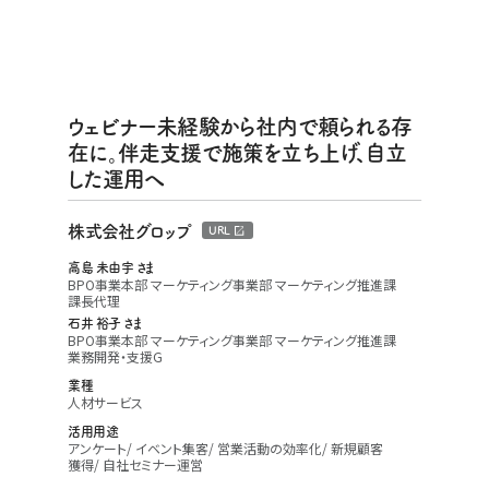
ウェビナー未経験から社内で頼られる存
在に。伴走支援で施策を立ち上げ、自立
した運用へ
株式会社グロップ
URL
高島 未由宇 さま
BPO事業本部 マーケティング事業部 マーケティング推進課
課長代理
石井 裕子 さま
BPO事業本部 マーケティング事業部 マーケティング推進課
業務開発・支援G
業種
人材サービス
活用用途
アンケート
イベント集客
営業活動の効率化
新規顧客
獲得
自社セミナー運営