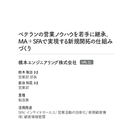
ベテランの営業ノウハウを若手に継承。
MA＋SFAで実現する新規開拓の仕組み
づくり
橋本エンジニアリング株式会社
URL
鈴木 敬治 さま
営業部 部長
前田 知花 さま
営業部
業種
製造業
活用用途
SFA
インサイドセールス
営業活動の効率化
新規顧客獲
得
顧客情報管理