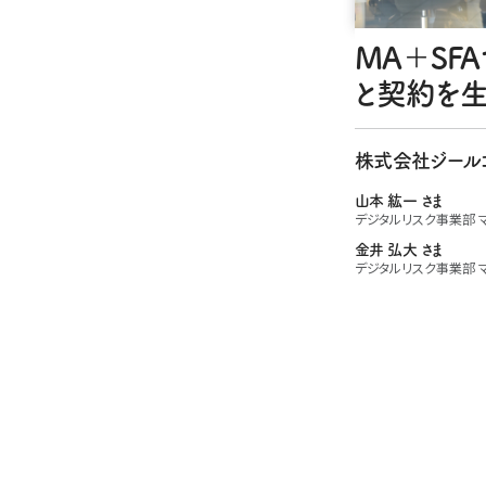
MA＋SF
と契約を
株式会社ジール
山本 紘一 さま
デジタルリスク事業部 
金井 弘大 さま
デジタルリスク事業部 