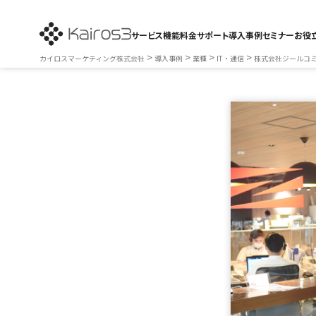
サービス
機能
料金
サポート
導入事例
セミナー
お役
>
>
>
>
カイロスマーケティング株式会社
導入事例
業種
IT・通信
株式会社ジールコ