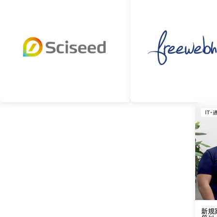
IT・
新規