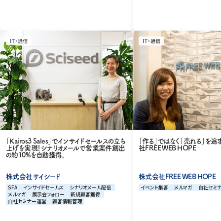
IT・通信
IT・通信
「Kairos3 Sales」でインサイドセールスの立ち
「作る」ではなく「売れる」を
上げを実現！シナリオメールで営業案件創出
社FREE WEB HOPE
の約10%を自動獲得。
株式会社サイシード
株式会社FREE WEB HOPE
SFA
インサイドセールス
シナリオメール配信
イベント集客
メルマガ
自社セミ
メルマガ
展示会フォロー
新規顧客獲得
自社セミナー運営
顧客情報管理