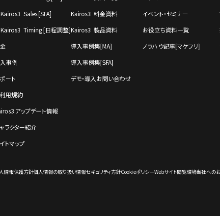
Kairos3 Sales [SFA]
Kairos3 料金資料
イベント・セミナー
Kairos3 Timing [⽇程調整]
Kairos3 製品資料
お役立ち資料一覧
金
導入事例集[MA]
ノウハウ記事[マケフリ]
⼊事例
導入事例集[SFA]
ポート
デモ・導⼊お問い合わせ
利⽤規約
airos3 アップデート情報
ャラクター紹介
イトマップ
⼈情報保護⽅針
個⼈情報の取り扱い
情報セキュリティ⽅針
Cookieポリシー
Webサイト閲覧環境
当社への