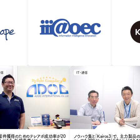
通信
IT・通信
ノウハウ集と｢Kairos3｣で、 主力製品
案件獲得のためのテレアポ成功率が20