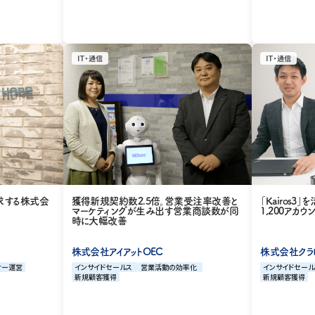
IT・通信
IT・通信
追求する株式会
獲得新規契約数2.5倍。営業受注率改善と
「Kairos
マーケティングが生み出す営業商談数が同
1,200アカ
時に大幅改善
株式会社アイアットOEC
株式会社クラ
ナー運営
インサイドセールス
営業活動の効率化
インサイドセール
新規顧客獲得
新規顧客獲得