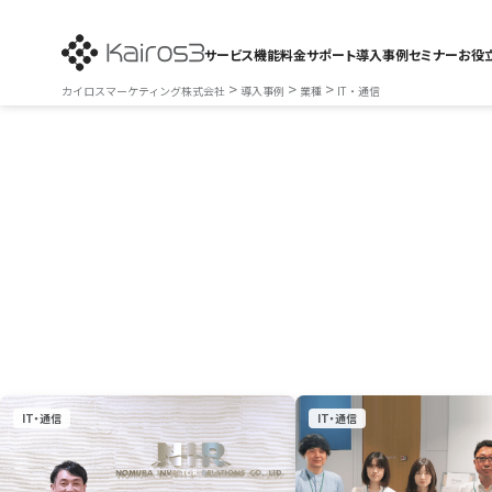
サービス
機能
料金
サポート
導入事例
セミナー
お役
>
>
>
カイロスマーケティング株式会社
導入事例
業種
IT・通信
IT・通信
IT・通信