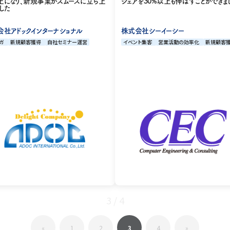
シェアを30%以上も伸ばすことができま
上になり、新規事業がスムーズに立ち上
した
株式会社シーイーシー
会社アドックインターナショナル
イベント集客
営業活動の効率化
新規顧客
ガ
新規顧客獲得
自社セミナー運営
3 / 4
«
1
2
3
4
»