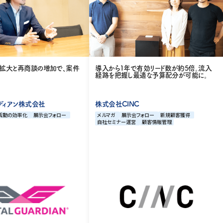
の拡大と再商談の増加で、案件
導入から1年で有効リード数が約5倍。流入
経路を把握し最適な予算配分が可能に。
ディアン株式会社
株式会社CINC
活動の効率化
展示会フォロー
メルマガ
展示会フォロー
新規顧客獲得
自社セミナー運営
顧客情報管理