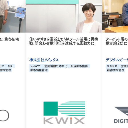
とで、急な在宅
使いやすさを重視してMAツール活用に再挑
ターゲット層
戦。問合わせ数10倍を達成する原動力に
数が約２倍に
株式会社クイックス
デジタルガー
ドセールス
メルマガ
営業活動の効率化
新規顧客獲得
メルマガ
営業
情報管理
顧客情報管理
顧客情報管理