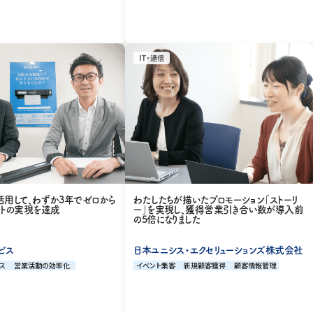
IT・通信
3」を活用して、わずか3年でゼロから
わたしたちが描いたプロモーション「ストーリ
ウントの実現を達成
ー」を実現し、獲得営業引き合い数が導入前
の5倍になりました
ビス
日本ユニシス・エクセリューションズ株式会社
ス
営業活動の効率化
イベント集客
新規顧客獲得
顧客情報管理