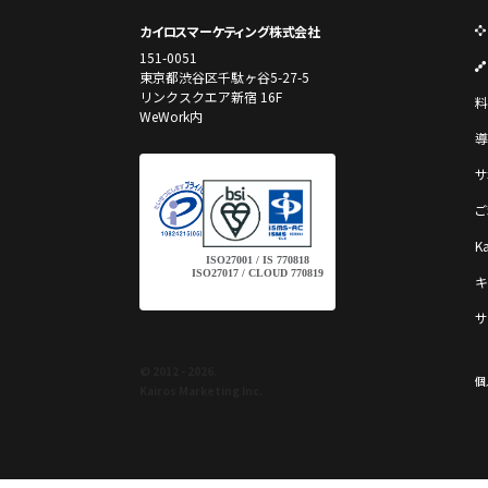
カイロスマーケティング株式会社
151-0051
東京都渋谷区千駄ヶ谷5-27-5
リンクスクエア新宿 16F
料
WeWork内
導
サ
ご
K
ISO27001 / IS 770818
ISO27017 / CLOUD 770819
キ
サ
© 2012 - 2026.
個
Kairos Marketing Inc.