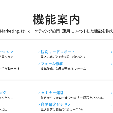
機能案内
os3 Marketing｣は、マーケティング施策・運用にフィットした機能を揃
ーション
個別リードレポート
ぐ見つかる
見込み客ごとの｢物語｣を読みとく
フォーム作成
一手が動き出す
簡単作成、効果が見えるフォーム
ング
セミナー運営
かんたんに
集客からフォローまでセミナー運営をひとつに
自動追客シナリオ
ーズに
見込み客に自動で“次の一手”を