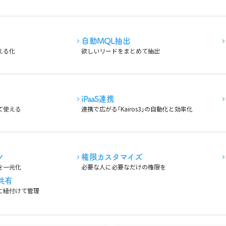
自動MQL抽出
える化
欲しいリードをまとめて抽出
iPaaS連携
て使える
連携で広がる｢Kairos3｣の自動化と効率化
ン
権限カスタマイズ
を一元化
必要な人に必要なだけの権限を
共有
に紐付けて管理