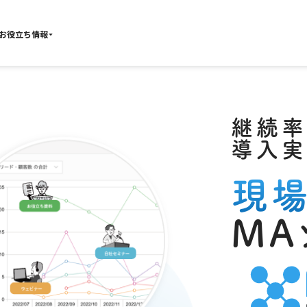
お役立ち情報
継続率
導入実
現
MA