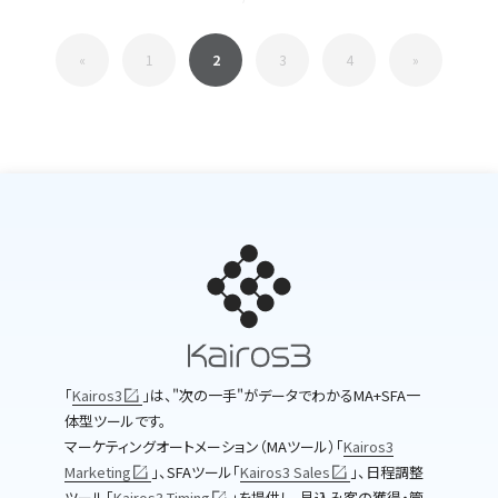
«
1
2
3
4
»
｢
Kairos3
｣は、"次の一手"がデータでわかるMA+SFA一
体型ツールです。
マーケティングオートメーション（MAツール）｢
Kairos3
Marketing
｣、SFAツール｢
Kairos3 Sales
｣、日程調整
ツール｢
Kairos3 Timing
｣を提供し、見込み客の獲得・管