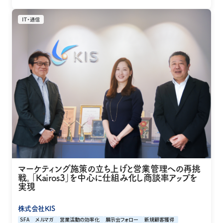
IT・通信
マーケティング施策の立ち上げと営業管理への再挑
戦。「Kairos3」を中心に仕組み化し商談率アップを
実現
株式会社KIS
SFA
メルマガ
営業活動の効率化
展示会フォロー
新規顧客獲得