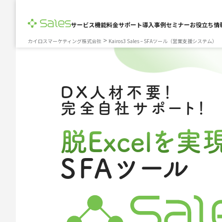
サービス
機能
料金
サポート
導入事例
セミナー
お役立ち情
>
カイロスマーケティング株式会社
Kairos3 Sales – SFAツール（営業支援システム）
DX人材不要！
完全自社サポート！
脱Excelを実
SFAツール