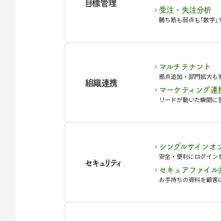
目標管理
受注・失注分析
勝ち筋も弱点も｢数字｣
マルチテナント
拠点追加・部門拡大も
組織連携
マーケティング連
リードが動いた瞬間に
シングルサインオ
安全・便利にログイン
セキュリティ
セキュアファイル
お手持ちの資料を顧客