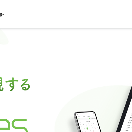
報
現する