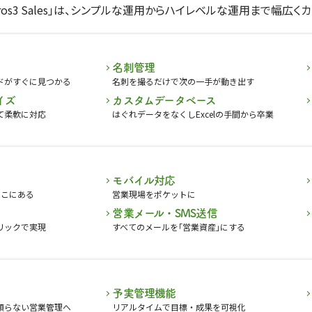
airos3 Sales｣は、シンプルな運⽤からハイレベルな運⽤まで幅広く
名刺管理
ドがすぐに見つかる
名刺を撮るだけで次の一手が動き出す
イズ
カスタムデータベース
て柔軟に対応
はぐれデータをなくしExcelの手間から卒業
モバイル対応
ここにある
営業現場をポケットに
営業メール・SMS送信
リックで実現
すべてのメールを｢営業資産｣にする
予実管理機能
頼らない営業管理へ
リアルタイムで目標・成果を可視化