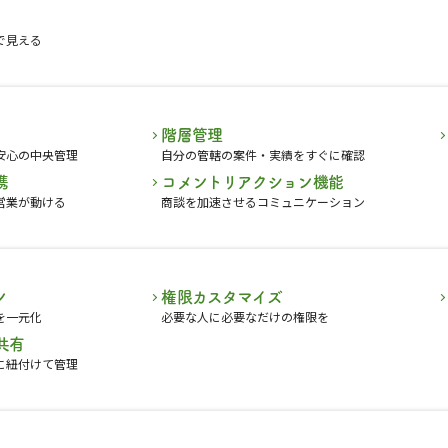
で見える
階層管理
安心の中央管理
自分の管轄の案件・実績をすぐに確認
携
コメントリアクション機能
営業が動ける
商談を加速させるコミュニケーション
ン
権限カスタマイズ
を一元化
必要な人に必要なだけの権限を
共有
に紐付けて管理